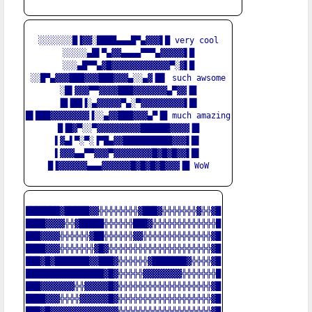
░░░░░░░█▐▓▓░████▄▄▄█▀▄▓▓▓▌█ very cool

░░░░░▄█▌▀▄▓▓▄▄▄▄▀▀▀▄▓▓▓▓▓▌█

░░░▄█▀▀▄▓█▓▓▓▓▓▓▓▓▓▓▓▓▀░▓▌█

░░█▀▄▓▓▓███▓▓▓███▓▓▓▄░░▄▓▐█▌ such awsome

░█▌▓▓▓▀▀▓▓▓▓███▓▓▓▓▓▓▓▄▀▓▓▐█

▐█▐██▐░▄▓▓▓▓▓▀▄░▀▓▓▓▓▓▓▓▓▓▌█▌

█▌███▓▓▓▓▓▓▓▓▐░░▄▓▓███▓▓▓▄▀▐█ much amazing

█▐█▓▀░░▀▓▓▓▓▓▓▓▓▓██████▓▓▓▓▐█

▌▓▄▌▀░▀░▐▀█▄▓▓██████████▓▓▓▌█▌

▌▓▓▓▄▄▀▀▓▓▓▀▓▓▓▓▓▓▓▓█▓█▓█▓▓▌█▌

█▐▓▓▓▓▓▓▄▄▄▓▓▓▓▓▓█▓█▓█▓█▓▓▓▐█ WoW

███████▓█████▓▓╬╬╬╬╬╬╬╬▓███▓╬╬╬╬╬╬╬▓╬╬▓█

████▓▓▓▓╬╬▓█████╬╬╬╬╬╬███▓╬╬╬╬╬╬╬╬╬╬╬╬╬█

███▓▓▓▓╬╬╬╬╬╬▓██╬╬╬╬╬╬▓▓╬╬╬╬╬╬╬╬╬╬╬╬╬╬▓█

████▓▓▓╬╬╬╬╬╬╬▓█▓╬╬╬╬╬╬╬╬╬╬╬╬╬╬╬╬╬╬╬╬╬▓█

███▓█▓███████▓▓███▓╬╬╬╬╬╬▓███████▓╬╬╬╬▓█

████████████████▓█▓╬╬╬╬╬▓▓▓▓▓▓▓▓╬╬╬╬╬╬╬█

███▓▓▓▓▓▓▓╬╬▓▓▓▓▓█▓╬╬╬╬╬╬╬╬╬╬╬╬╬╬╬╬╬╬╬▓█

████▓▓▓╬╬╬╬▓▓▓▓▓▓█▓╬╬╬╬╬╬╬╬╬╬╬╬╬╬╬╬╬╬╬▓█

███▓█▓▓▓▓▓▓▓▓▓▓▓▓▓▓╬╬╬╬╬╬╬╬╬╬╬╬╬╬╬╬╬╬╬▓█
