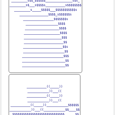
_________s$$_$$$$$$_______________s$s_

_________s$___s$$$$s___________s$$$$$$$$

_________s_____$$$$$___$$$$$$$$$$$s

________________$$$$_s$$$$$$s

_________________$$$$$$$s

__________________$$$$

___________________$$$$

____________________$$$$

_____________________$$$

______________________$$

______________________$$s

_______________________$$

_______________________$$$

________________________$$

________________________$$

___________((_____))

____________))___((

___________((_____))

____________))___((

___________((_____))____________$$$$$$

____________))___((____________$$____$$

_$$$$$$$$$$$$$$$$$$$$$$$$$$$$$______$$
