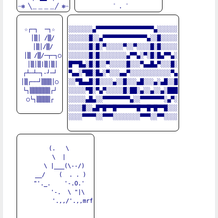
☆┌─┐  ─┐☆

░░░░░░░▄▀▀▀▀▀▀▀▀▀▀▀▀▀▀▀▀▀▄░░░░░░

　│▒│ /▒/

░░░░░░█░░▄▀▀▀▀▀▀▀▀▀▀▀▀▀▄░░█░░░░░

　│▒│/▒/

░░░░░░█░█░▀░░░░░▀░░▀░░░░█░█░░░░░

　│▒ /▒/─┬─┐◯

░░░░░░█░█░░░░░░░░▄▀▀▄░▀░█░█▄▀▀▄░

　│▒│▒|▒│▒│

█▀▀█▄░█░█░░▀░░░░░█░░░▀▄▄█▄▀░░░█░

┌┴─┴─┐-┘─┘

▀▄▄░▀██░█▄░▀░░░▄▄▀░░░░░░░░░░░░▀▄

│▒┌──┘▒▒▒│◯

░░▀█▄▄█░█░░░░▄░░█░░░▄█░░░▄░▄█░░█

└┐▒▒▒▒▒▒┌┘

░░░░░▀█░▀▄▀░░░░░█░██░▄░░▄░░▄░███

◯└┐▒▒▒▒┌

░░░░░▄█▄░░▀▀▀▀▀▀▀▀▄░░▀▀▀▀▀▀▀░▄▀░

░░░░█░░▄█▀█▀▀█▀▀▀▀▀▀█▀▀█▀█▀▀█░░░

░░░░▀▀▀▀░░▀▀▀░░░░░░░░▀▀▀░░▀▀░░░░

  (.   \

    \  |  

     \ |___(\--/)

   __/    (  . . )

  "'._.    '-.O.'

       '-.  \ "|\

          '.,,/'.,,mrf
