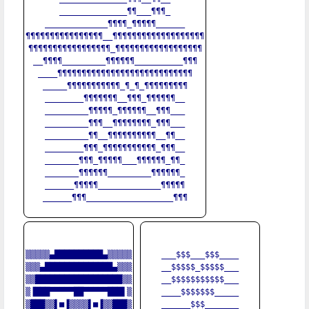
______________¶¶___¶¶¶_

_____________¶¶¶¶_¶¶¶¶¶______

¶¶¶¶¶¶¶¶¶¶¶¶¶¶¶¶__¶¶¶¶¶¶¶¶¶¶¶¶¶¶¶¶¶¶¶

¶¶¶¶¶¶¶¶¶¶¶¶¶¶¶¶¶_¶¶¶¶¶¶¶¶¶¶¶¶¶¶¶¶¶¶

__¶¶¶¶_________¶¶¶¶¶¶__________¶¶¶

____¶¶¶¶¶¶¶¶¶¶¶¶¶¶¶¶¶¶¶¶¶¶¶¶¶¶¶¶

_____¶¶¶¶¶¶¶¶¶¶¶_¶_¶_¶¶¶¶¶¶¶¶¶

________¶¶¶¶¶¶¶__¶¶¶_¶¶¶¶¶¶__

_________¶¶¶¶¶_¶¶¶¶¶¶__¶¶¶___

_________¶¶¶__¶¶¶¶¶¶¶¶_¶¶¶___

_________¶¶__¶¶¶¶¶¶¶¶¶¶__¶¶__

________¶¶¶_¶¶¶¶¶¶¶¶¶¶¶_¶¶¶__

_______¶¶¶_¶¶¶¶¶___¶¶¶¶¶¶_¶¶_

_______¶¶¶¶¶¶_________¶¶¶¶¶¶_

______¶¶¶¶¶_____________¶¶¶¶¶

______¶¶¶__________________¶¶¶

▒▒▒▒▒▄██████████▄▒▒▒▒▒

___$$$___$$$____

▒▒▒▄██████████████▄▒▒▒

__$$$$$_$$$$$___

▒▒██████████████████▒▒

__$$$$$$$$$$$___

▒▐███▀▀▀▀▀██▀▀▀▀▀███▌▒

____$$$$$$$_____

▒███▒▒▌■▐▒▒▒▒▌■▐▒▒███▒

______$$$_______
