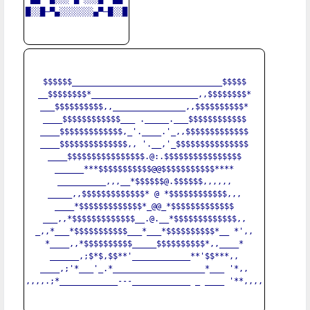
█░░█─▀▄░░░░░░░▄▀─█░░█

$$$$$$_______________________________$$$$$

__$$$$$$$$*______________________,,$$$$$$$$*

___$$$$$$$$$$,,_______________,,$$$$$$$$$$*

____$$$$$$$$$$$$___ ._____.___$$$$$$$$$$$$

____$$$$$$$$$$$$$,_'.____.'_,,$$$$$$$$$$$$$

____$$$$$$$$$$$$$$,, '.__,'_$$$$$$$$$$$$$$$

____$$$$$$$$$$$$$$$$.@:.$$$$$$$$$$$$$$$$

______***$$$$$$$$$$$@@$$$$$$$$$$$****

__________,,,__*$$$$$$@.$$$$$$,,,,,,

_____,,$$$$$$$$$$$$$* @ *$$$$$$$$$$$$,,,

____*$$$$$$$$$$$$$*_@@_*$$$$$$$$$$$$$

___,,*$$$$$$$$$$$$$__.@.__*$$$$$$$$$$$$$,,

_,,*___*$$$$$$$$$$$___*___*$$$$$$$$$$*__ *',,

*____,,*$$$$$$$$$$_____$$$$$$$$$$*,,____*

______,;$*$,$$**'____________**'$$***,,

____,;'*___'_.*___________________*___ '*,,

,,,,.;*____________---____________ _ ____ '**,,,,
