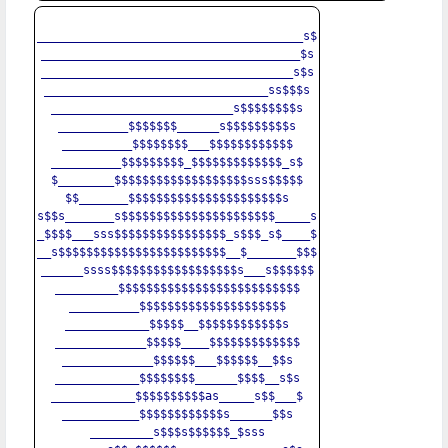
______________________________________s$

_____________________________________$s

____________________________________s$s

________________________________ss$$$s

__________________________s$$$$$$$$s

__________$$$$$$$______s$$$$$$$$$s

__________$$$$$$$$___$$$$$$$$$$$$

__________$$$$$$$$$_$$$$$$$$$$$$$_s$

$________$$$$$$$$$$$$$$$$$$$sss$$$$$

$$_______$$$$$$$$$$$$$$$$$$$$$$s

s$$s_______s$$$$$$$$$$$$$$$$$$$$$$_____s

_$$$$___sss$$$$$$$$$$$$$$$$_s$$$_s$____$

__s$$$$$$$$$$$$$$$$$$$$$$$$__$_______$$$

______ssss$$$$$$$$$$$$$$$$$$s___s$$$$$$

_________$$$$$$$$$$$$$$$$$$$$$$$$$$

__________$$$$$$$$$$$$$$$$$$$$$

____________$$$$$__$$$$$$$$$$$$s

_____________$$$$$____$$$$$$$$$$$$$

_____________$$$$$$___$$$$$$__$$s

____________$$$$$$$$______$$$$__s$s

____________$$$$$$$$$$as_____s$$___$

___________$$$$$$$$$$$$s______$$s

_________s$$$s$$$$$$_$sss
