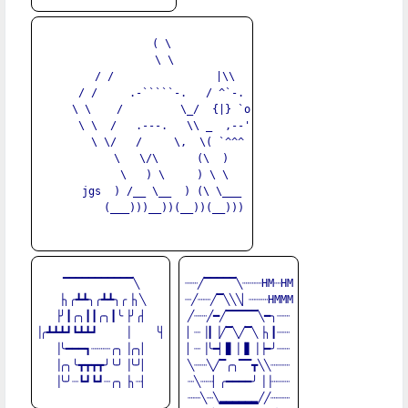
      ( \

       \ \

       / /                |\\

      / /     .-`````-.   / ^`-.

      \ \    /         \_/  {|} `o

       \ \  /   .---.   \\ _  ,--'

        \ \/   /     \,  \( `^^^

         \   \/\      (\  )

          \   ) \     ) \ \

      jgs  ) /__ \__  ) (\ \___

          (___)))__))(__))(__)))

▔▔▔▔▔▔▔▔▔▔▔╲

┈┈╱▔▔▔▔▔╲┈┈┈HM┈HM

▕╮╭┻┻╮╭┻┻╮╭▕╮╲

┈╱┈┈╱▔╲╲╲▏┈┈┈HMMM

▕╯┃╭╮┃┃╭╮┃╰▕╯╭▏

╱┈┈╱━╱▔▔▔▔▔╲━╮┈┈

▕╭┻┻┻┛┗┻┻┛    ▕    ╰▏

▏┈▕┃▕╱▔╲╱▔╲▕╮┃┈┈

▕╰━━━┓┈┈┈╭╮▕╭╮▏

▏┈▕╰━▏▊▕▕▋▕▕━╯┈┈

▕╭╮╰┳┳┳┳╯╰╯▕╰╯▏

╲┈┈╲╱▔╭╮▔▔┳╲╲┈┈┈

▕╰╯┈┗┛┗┛┈╭╮▕╮┈▏

┈╲┈┈▏╭━━━━╯▕▕┈┈┈

┈┈╲┈╲▂▂▂▂▂▂╱╱┈┈┈
