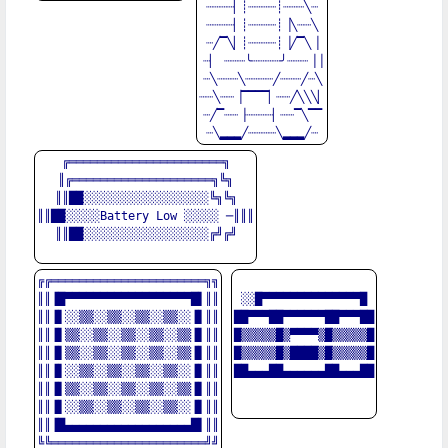
┈┈┈┈▏┊┈┈┈┈┊┈┈┈╲┈

┈┈┈┈▏┊┈┈┈┈┊▕╲┈┈╲

┈╱▔╲▏┊┈┈┈┈┊▕╱▔╲▕

┈▏ ┈┈┈╰┈┈┈┈╯┈┈┈▕▕

┈╲┈┈┈╲┈┈┈┈╱┈┈┈╱┈╲

┈┈╲┈┈▕▔▔▔▔▏┈┈╱╲╲╲▏

┈╱▔┈┈▕┈┈┈┈▏┈┈▔╲▔▔

╔══════════════════════╗

║╔════════════════════╗╚╗

║║██░░░░░░░░░░░░░░░░░░╚╗╚╗

║║██░░░░░Battery Low ░░░░░ ─║║║

║║██░░░░░░░░░░░░░░░░░░╔╝╔╝

╔╔══════════════════════╗╗

║║▐█▀▀▀▀▀▀▀▀▀▀▀▀▀▀▀▀▀▀█▌║║

░░█▀▀▀▀▀▀▀▀▀▀▀▀▀▀█

║║▐▌░░▒▒░░▒▒░░▒▒░░▒▒░░▐▌║║

██▀▀▀██▀▀▀▀▀▀██▀▀▀██

║║▐▌▒▒░░▒▒░░▒▒░░▒▒░░▒▒▐▌║║

█▒▒▒▒▒█▒▀▀▀▀▒█▒▒▒▒▒█

║║▐▌▒▒░░▒▒░░▒▒░░▒▒░░▒▒▐▌║║

█▒▒▒▒▒█▒████▒█▒▒▒▒▒█

║║▐▌░░▒▒░░▒▒░░▒▒░░▒▒░░▐▌║║

██▄▄▄██▄▄▄▄▄▄██▄▄▄██

║║▐▌▒▒░░▒▒░░▒▒░░▒▒░░▒▒▐▌║║

║║▐▌░░▒▒░░▒▒░░▒▒░░▒▒░░▐▌║║

║║▐█▄▄▄▄▄▄▄▄▄▄▄▄▄▄▄▄▄▄█▌║║

╚╚══════════════════════╝╝
