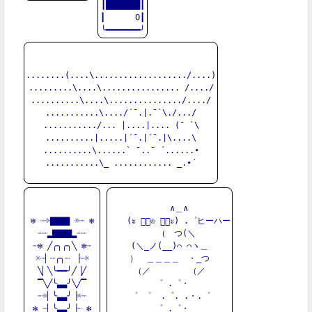
┃███████┃

┃　　 　O┃

........(....\.................../....)

.........\....\................ /..../

..........\....\.............../..../

...........\..../´¯.|.¯`\./.../

.........../... |....|.... (¯ `\

..........|.....|´¯.|´¯.|\....\

..........\......` ¯..¯ ´......•

...........\_ ............ _.•´

　  ∧＿∧

✻ ┈☼▇▇▇▇ ☼┈ ✻

　  (ะ ี॔♔ ี॓ะ) .゜ヒーハー

┈┈▂▇▇▇▇▂┈┈

　 （　つ(＼

┈✻ ╱╭╮╭╮╲ ✻┈

(＼_ノ(__)⌒ ⌒ヽ＿

☼┈▏┈╭╮┈ ▕┈☼

）　＿＿＿＿　・_つ

╲▏╲╰━━╯╱▕╱

（／ 　　　　（／

▔╲╱╰▃▃╯╲╱▔

 ゜ .゜・

┈☼▏╰▃▃╯▕☼┈

゜ ゜  .゜. .・.゜

✻ ┈▏╰▃▃╯▕┈ ✻

 ゜ .゜・
