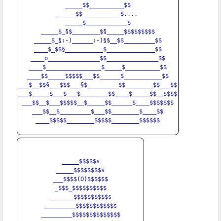
_____$$__________$$

_____$$___________$....

_____$____________$

_____$_§$________$§_____$$$$$$$$$

_____$_§:-)______:-)§$__$$_________$$

____$_$$§___________$______________$$

____o_______________$$_______________$$

____$________________$_____$__________$$

____$$_____$$$$$___$$______$___________$$

___$__$$§___$$$___§$_________$$________$$___$$

___$_____$___$___$________$$____$_____$$__$$$$

___$$__$___$$$$$__$_____$$______$____$$$$$$$

___$$__$_________$___$$________$____$$

____$$$$$________$$$$$________$$$$$$

_____$$$$$s

_____$$$$$$$$s

___$$$$(O)$$$$$$

_$$$_$$$$$$$$$$

_______$$$$$$$$$$s

_________$$$$$$$$$$$s

_________$$$$$$$$$$$$$$
