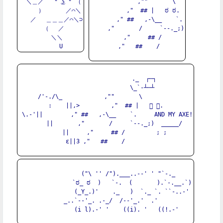
　＼＿／   ° ͜ʖ ° （

           ,""       \

　　　）　　 　／⌒＼

         ,"  ## |   ಠ ಠ.

　　／　 ＿＿＿／⌒＼⊃

       ," ##   ,-\__    `.

　（　 ／

     ,"       /     `--._;)

　　＼＼

   ,"     ## /

 ,"   ##    /

                      ._  ┌─┐

                     \_`-┴─┴

 /'-./\_            ,""       \          

:    ||,>         ,"  ## |   ॓ ॔.

 \.-'||        ," ##   ,-\__    `.     AND MY AXE!

     ||       ,"       /     `--._;)  _____/

     ||     ,"     ## /         ; ;

    ε||3 ,"   ##    /          

               ("\ '' /").___..--' ' "`-._  

               `ಠ_ ಠ  )   `-.  (       ).`-.__.`)

               (_Y_.)'    ._   )  `._ `. ``-..-'

             _..`--'_. .-_/  /--'_.'  .'          

            (i l).-' '    ((i). '   ((!.-'
