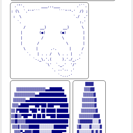
 .'"'.        ___,,,___        .'``.

: (\  `."'"```         ```"'"-'  /) ;

 :  \                         `./  .'

  `.                            :.'

    /       __)        __)      \

   |        (●)       (●)        |

   |         /         \         |

   |       /             \       |

    \     |      .-.      |     /

     `.   | . . /   \ . . |   .'

       `-._\.'.(     ).'./_.-'

           `\'  `._.'  '/'

             `. --'-- .'

▓▓▓▓

▒▒▒▒▒▒▒▒▒▒▒▒▒▒▄▄██████▄

▒▒▒▓▓

▒▒▒▒▒▒▒▒▒▒▄▄████████████▄

▒▒▒▒▒▓

▒▒▒▒▒▒▄▄██████████████████

▒▒▒▒▒▒▓

▒▒▒▄████▀▀▀██▀██▌███▀▀▀████

▒▒▒▒▒▒▓

▒▒▐▀████▌▀██▌▀▐█▌████▌█████▌

▒▒▒▒▒▒▒▓

▒▒█▒▒▀██▀▀▐█▐█▌█▌▀▀██▌██████

▒▒▒▒▒▒▒▓▓▓

▒▒█▒▒▒▒████████████████████▌

▒▓▓▓▓▓▓░░░▓

▒▒▒▌▒▒▒▒█████░░░░░░░██████▀

▒▓░░░░▓░░░░▓

▒▒▒▀▄▓▓▓▒███░░░░░░█████▀▀

▓░░░░░░▓░▓░▓
