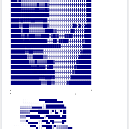
█████▓▓▓▓▓▓▓▓█▓▓▓█▓╬╬╬╬╬╬╬╬╬╬╬╬╬╬╬╬╬╬╬▓█

█████▓▓▓▓▓▓▓██▓▓▓█▓╬╬╬╬╬╬╬╬╬╬╬╬╬╬╬╬╬╬╬██

█████▓▓▓▓▓████▓▓▓█▓╬╬╬╬╬╬╬╬╬╬╬╬╬╬╬╬╬╬╬██

████▓█▓▓▓▓██▓▓▓▓██╬╬╬╬╬╬╬╬╬╬╬╬╬╬╬╬╬╬╬╬██

████▓▓███▓▓▓▓▓▓▓██▓╬╬╬╬╬╬╬╬╬╬╬╬█▓╬▓╬╬▓██

█████▓███▓▓▓▓▓▓▓▓████▓▓╬╬╬╬╬╬╬█▓╬╬╬╬╬▓██

█████▓▓█▓███▓▓▓████╬▓█▓▓╬╬╬▓▓█▓╬╬╬╬╬╬███

██████▓██▓███████▓╬╬╬▓▓╬▓▓██▓╬╬╬╬╬╬╬▓███

███████▓██▓▓▓▓▓▓▓▓▓▓▓▓▓▓▓╬╬╬╬╬╬╬╬╬╬╬████

███████▓▓██▓▓▓▓▓╬╬╬╬╬╬╬╬╬╬╬╬╬╬╬╬╬╬╬▓████

████████▓▓▓█████▓▓╬╬╬╬╬╬╬╬╬╬╬╬╬╬╬╬▓█████

█████████▓▓▓█▓▓▓▓▓███▓╬╬╬╬╬╬╬╬╬╬╬▓██████

██████████▓▓▓█▓▓▓╬▓██╬╬╬╬╬╬╬╬╬╬╬▓███████

███████████▓▓█▓▓▓▓███▓╬╬╬╬╬╬╬╬╬▓████████

██████████████▓▓▓███▓▓╬╬╬╬╬╬╬╬██████████

███████████████▓▓▓██▓▓╬╬╬╬╬╬▓███████████

░░░░░░░░▀▀▀██████▄▄▄

░░░░░░▄▄▄▄▄░░█████████▄

░░░░░▀▀▀▀█████▌░▀▐▄░▀▐█

░░░▀▀█████▄▄░▀██████▄██

░░░▀▄▄▄▄▄░░▀▀█▄▀█════█▀

░░░░░░░░▀▀▀▄░░▀▀███░▀░░░░░░▄▄
