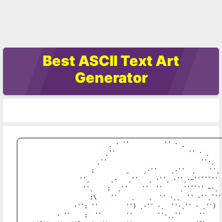
Best ASCII Text Art
Generator
         ¸ · ''          '' · ¸ 

               ¸''                     '' · ¸ 

              ¸''                           ''·¸ 

              ;         ¸    ¸·''    ¸·''  ¸    ''¸ 
              ''¸      ¸·   ¸''   ¸ ·''¸ ·''¸-~''¯¯¯'' ·
                ''¸    ;  ¸''    ''  ''     ¸''¯¯'' ~·¸  
                 ;\    ''    ¸    ¸  '' ·¸¸  '' ·''¸¯'' 
              ·''; ''        '') ¸·'' ·¸  ''·¸'' · ¸'')  
        · ''    ;  ''       ''       ''·¸¸''     ''     