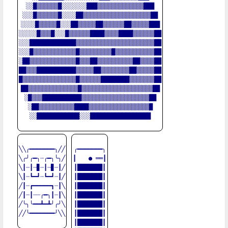
░░█▒▒▒▒▒▒█░░░░░░░███▒▒▒▒▒▒▒▒▒▒▒▒▒███

░░░█▒▒▒▒▒▒█░░░░██▒▒▒▒▒▒▒▒▒▒▒▒▒▒▒▒▒▒▒██

░░░░█▒▒▒▒▒█░░░██▒▒▒▒▒██▒▒▒▒▒▒██▒▒▒▒▒███

░░░░░█▒▒▒█░░░█▒▒▒▒▒▒████▒▒▒▒████▒▒▒▒▒▒██

░░░█████████████▒▒▒▒▒▒▒▒▒▒▒▒▒▒▒▒▒▒▒▒▒▒██

░░░█▒▒▒▒▒▒▒▒▒▒▒▒█▒▒▒▒▒▒▒▒▒█▒▒▒▒▒▒▒▒▒▒▒██

░██▒▒▒▒▒▒▒▒▒▒▒▒▒█▒▒▒██▒▒▒▒▒▒▒▒▒▒██▒▒▒▒██

██▒▒▒███████████▒▒▒▒▒██▒▒▒▒▒▒▒▒██▒▒▒▒▒██

█▒▒▒▒▒▒▒▒▒▒▒▒▒▒▒█▒▒▒▒▒▒████████▒▒▒▒▒▒▒██

██▒▒▒▒▒▒▒▒▒▒▒▒▒▒█▒▒▒▒▒▒▒▒▒▒▒▒▒▒▒▒▒▒▒▒██

░█▒▒▒███████████▒▒▒▒▒▒▒▒▒▒▒▒▒▒▒▒▒▒▒██

░██▒▒▒▒▒▒▒▒▒▒████▒▒▒▒▒▒▒▒▒▒▒▒▒▒▒▒▒█

░░████████████░░░█████████████████

╲╲╭━━━━━━━╮╱╱

╭━━━━━━━╮

╲╭╯╭━╮┈╭━╮╰╮╱

┃　　● ══┃

╲┃┈┃┈▊┈┃┈▊┈┃╱

┃███████┃

╲┃┈┗━┛┈┗━┛┈┃╱

┃███████┃

╱┃┈┏━━━━━┓┈┃╲

┃███████┃

╱┃┈┃┈┈╭━╮┃┈┃╲

┃███████┃

╱╰╮╰━━┻━┻╯╭╯╲

┃███████┃

╱╱╰━━━━━━━╯╲╲

┃███████┃

┃███████┃
