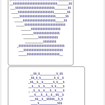
__$$$$$$$$$$$$$$$$$$$$$$$$$$$_______$$

___$$$$$$$$$$$$$$$$$$$$$$$$________$$

____$$$$$$$$$$$$$$$$$$$$$$________$$

____$$$$$$$$$$$$$$$$$$$$$$______$$

_____$$$$$$$$$$$$$$$$$$$$_____$$

_____$$$$$$$$$$$$$$$$$$$$$$$$$

______$$$$$$$$$$$$$$$$$$

_______$$$$$$$$$$$$$$$$

_________$$$$$$$$$$$$

___________$$$$$$$$

_$$$$$$$$$$$$$$$$$$$$$$$$$$$$

___$$$$$$$$$$$$$$$$$$$$$$$$

_____$$$$$$$$$$$$$$$$$$$$__

__$$_$__________$_$$

_$$_$_$________$_$__$

_$$__$__$______$_$___$

__$___$__$____$_$____$

_ _$__$__$___$__$____$

___$___$__$__$__$$__$

___$$__$__$§$$$__§_$

____$___________$§$
