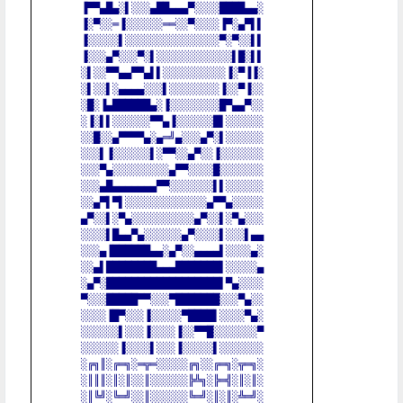
▐▀▀▄█▄░▌░░░▄██▄▄▄▀░░░░████▄▄░

▐░▀░░═▐░░░░░░══░░▀░░░░▐▀░▄▀▌▌

▐░░░░░▌░░░░░░░░░░░░░░░▀░▀░░▌▌

▐░░░▄▀░░░▀░▌░░░░░░░░░░░░▌█░▌▌

░▌░░▀▀▄▄▀▀▄▌▌░░░░░░░░░░▐░▀▐▐░

░▌░░▌░▄▄▄▄░░░▌░░░░░░░░▐░░▀▐░░

░█░▐▄██████▄░▐░░░░░░░░█▀▄▄▀░░

░▐░▌▌░░░░░░▀▀▄▐░░░░░░█▌░░░░░░

░░█░░▄▀▀▀▀▄░▄═╝▄░░░▄▀░▌░░░░░░

░░░▌▐░░░░░░▌░▀▀░░▄▀░░▐░░░░░░░

░░░▀▄░░░░░░░░░▄▀▀░░░░█░░░░░░░

░░░▄█▄▄▄▄▄▄▄▀▀░░░░░░░▌▌░░░░░░

░░▄▀▌▀▌░░░░░░░░░░░░░▄▀▀▄░░░░░

▄▀░░▌░▀▄░░░░░░░░░░▄▀░░▌░▀▄░░░

░░░░▌█▄▄▀▄░░░░░░▄▀░░░░▌░░░▌▄▄

░░░▄▐██████▄▄░▄▀░░▄▄▄▄▌░░░░▄░

░░▄▌████████▄▄▄███████▌░░░░░▄

░▄▀░██████████████████▌▀▄░░░░

▀░░░█████▀▀░░░▀███████░░░▀▄░░

░░░░▐█▀░░░▐░░░░░▀████▌░░░░▀▄░

░░░░░░▌░░░▐░░░░▐░░▀▀█░░░░░░░▀

░░░░░░▐░░░░▌░░░▐░░░░░▌░░░░░░░

░╔╗║░╔═╗░═╦═░░░░░╔╗░░╔═╗░╦═╗░

░║║║░║░║░░║░░░░░░╠╩╗░╠═╣░║░║░

░║╚╝░╚═╝░░║░░░░░░╚═╝░║░║░╩═╝░
