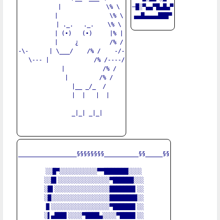
          |             \% \

─█░▀▄▄▀█▄█▄▀

          |               \% \

▄▄█▄▄▄▄███▀

          | ._.   ._.    \% \

          | (•)   (•)     |% |

          |     ¿         /% /

-\-      | \___/    /% /    -/-

   \--- |             /% /----/

          |           /% /

          |         /% /

          |__ _/_  /

           |  |   |  |

         _|_| _|_|

_________________§§§§§§§§__________§§_____§§

░░█▀░░░░░░░░░░░▀▀███████░░░░

░░█▌░░░░░░░░░░░░░░░▀██████░░░

░█▌░░░░░░░░░░░░░░░░███████▌░░

░█░░░░░░░░░░░░░░░░░████████░░

▐▌░░░░░░░░░░░░░░░░░▀██████▌░░

░▌▄███▌░░░░▀████▄░░░░▀████▌░░
