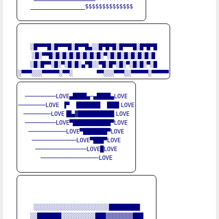
________________$$$$$$$$$$$$$$

░█▀▀▀█░█▀▀▀█░█▀▀█▄░░█▀█▀█░█▀▀▀█░█▀█▀█

░█░▀▀█░█░█░█░█░█░█░█░▀░█░█░█░█░█░█░█

░█░█▀▀░█░▀░█░█░▄▀█░░▀█░█▀░█░▀░█░█░▀░█

─────────LOVE▄████▄─▄████▄LOVE

────────LOVE ▐▀  ███████  ███▌LOVE

────────LOVE▐█▄▓██████████▌LOVE

─────────LOVE▀███████████▀LOVE

───────────LOVE▀███████▀LOVE

─────────────LOVE▀███▀LOVE

───────────────LOVE█LOVE

─────────────────LOVE

░░░░░░░░░░░░░░░░░░░░░░█████████

░░███████░░░░░░░░░░███▒▒▒▒▒▒▒▒███
