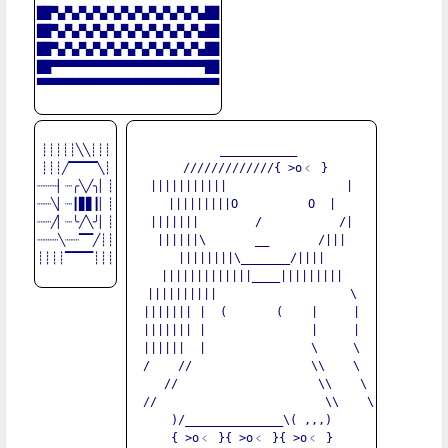
██▀▄▀▄▀▄▀▄▀▄▀▄▀▄▀▄▀▄▀▄▀▄██

██▀▄▀▄▀▄▀▄▀▄▀▄▀▄▀▄▀▄▀▄▀▄██

██▀▄▀▄▀▄▀▄▀▄▀▄▀▄▀▄▀▄▀▄▀▄██

██▀▀▀▀▀▀▀▀▀▀▀▀▀▀▀▀▀▀▀▀▀▀██

▀▀▀▀▀▀▀▀▀▀▀▀▀▀▀▀▀▀▀▀▀▀▀▀▀▀

┊┊┊┊┊╲╲┊┊┊

  ___________

┊┊┊╱▔▔▔▔╲┊

 /////////////{ >o﹤ }

┈┈┈▏┈╭╲╱╮▏┊

|||||||||||                 |

┈┈╲▏┈┃▊▊┃▏┊

|||||||||O          O  |

┈┈╱▏┈╰╱╲╯▏┊

|||||||        /           /|

┈┈┈╲┈┈▔▔╱┊┊

||||||\       __       /|||

┊┊┊┊▔▔▔▔┊┊┊

||||||||\_______/||||

|||||||||||||____|||||||||

||||||||||                   \

||||||| |  (       (    |     |

||||||| |               |     |

||||||  |               \     \

/    //                 \\    \

    //                    \\    \

  //                        \\    \

)/______________\( ,,,)

{ >o﹤ }{ >o﹤ }{ >o﹤ }
