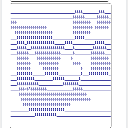
________________________________$$$$________$$$___

_______________________________$$$$$$______$$$$$$_

$$$____________________________$$$$$$$$$___$$$$$$$

$$$$$$$$$$$$$$$$$$_____________$$$$$$$$$$_$$$$$$$_

__$$$$$$$$$$$$$$$$$$$__________$$$$$$$$$__________

___$$$$$$$$$$$$$$$$$$___________$$$$$_____________

___$$$$_$$$$$$$$$$$$$$_____$$$$___________$$$$$___

___$$$$$__$$$$$$$$$$$$$$$$$____$_________$$$$$$$__

___$$$$$$___$$$$$$$$$$$$$______$________$$$$$$$___

___$$$$$$____$$$$$$$$$$$$_____$_________$$$$$$$$$_

___$$$$$$$____$$$$$$$$$$_______$$$$_____$$$$$$$$$$

___$$$$$$$______$$$$$$$$___________$____$$$$$$$$$$

___$$$$$$$$______$$$$$$$___________$___$$$$$$$$$$_

___$$$$$$$$$_________$$$$$$_______$_______________

___$$$$$$$$$$$____________$$$$$$$$________________

____$$$c$S$$$$$$$$_____________$$$$$______________

____$$$$$$$$$$$$$$$$$$$$$$$$$$$$$$$$$$____________

_____$$$$$$$$$$$$$$$$$$$$$$$$$$$$$$$$$$$__________

______$$$$$$$$$$$$$$$$$$$$$$$$____________________

_________$$$$$$$$$$$$$$$$$$_______________________

____________$$$$$$$$$$$___________________________
