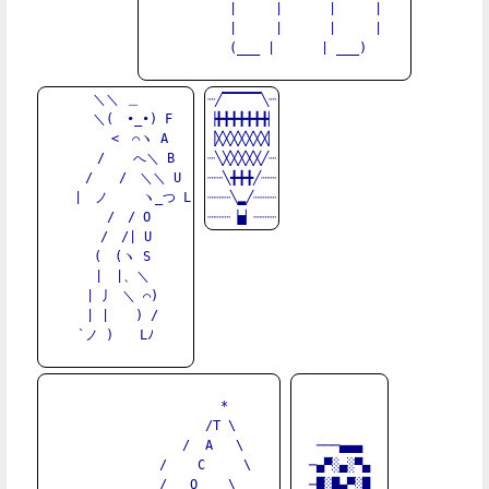
        |     |      |     |

        |     |      |     |

      (___ |      | ___)

＼＼ ＿

┈╱▔▔▔▔▔╲┈

　　 ＼(　•_•) F

▕╋╋╋╋╋╋╋▏

　　　 <　⌒ヽ A

▕╳╳╳╳╳╳╳▏

　　　/ 　 へ＼ B

┈╲╳╳╳╳╳╱┈

　　 /　　/　＼＼ U

┈┈╲╋╋╋╱┈┈

　　 |　ノ　　 ヽ_つ L

┈┈┈╲▂╱┈┈┈

　　/　/ O

　 /　/| U

　(　(ヽ S

　|　|、＼

　| 丿 ＼ ⌒)

　| |　　) /

`ノ )　　Lﾉ

                 *

                /T \

              /  A   \

───▄▄▄

            /    C     \

─▄▀░▄░▀▄

          /__ O___ \

─█░█▄▀░█
