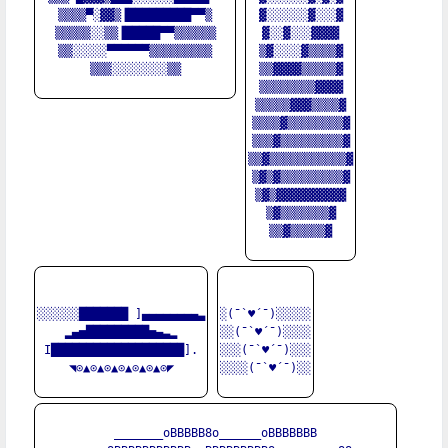
▒▒▒▒▀░▓▓▒▐█████████▀▀▒

▓░░░░░░▓░░░▓

▒▒▒▒▒░░▒▒▐█████▀▀▒▒▒▒▒▒

▓░░▓░░░▓▓▓▓

▒▒░░░░░▀▀▀▀▀▀▒▒▒▒▒▒▒▒▒

▒▓░░░░▓▒▒▒▒▓

▒▒▒░░░░░░░░▒▒

▒▒▓▓▓▓▒▒▒▒▒▓

▒▒▒▒▒▒▒▒▓▓▓▓

▒▒▒▒▒▓▓▓▒▒▒▒▓

▒▒▒▒▓▒▒▒▒▒▒▒▒▓

▒▒▒▓▒▒▒▒▒▒▒▒▒▓

▒▒▓▒▒▒▒▒▒▒▒▒▒▒▓

▒▓▒▓▒▒▒▒▒▒▒▒▒▓

▒▓▒▓▓▓▓▓▓▓▓▓▓

▒▓▒▒▒▒▒▒▒▓

▒▒▓▒▒▒▒▒▓

░░░░░░███████ ]▄▄▄▄▄▄▄▄▃

░(¯`♥´¯)░░░░░

▂▄▅█████████▅▄▃▂

░░(¯`♥´¯)░░░░

I███████████████████].

░░░(¯`♥´¯)░░░

◥⊙▲⊙▲⊙▲⊙▲⊙▲⊙▲⊙◤

░░░░(¯`♥´¯)░░

_______oBBBBB8o______oBBBBBBB
