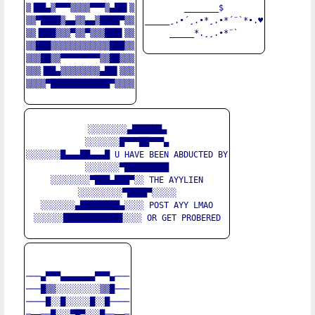
▒▐██▄▒▀▀▀▒▒▒▒▀▀▀▒▄██▌▒

_______$

▒▒▀████▒▄▄▒▒▄▄▒████▀▒▒

_____¸.•´¸.•*¸.•*´¨`*•.♥

▒▒▐███▒▒▒▀▒▒▀▒▒▒███▌▒▒

_____*.¸¸.•*¨`

▒▒███▒▒▒▒▒▒▒▒▒▒▒▒███▒▒

▒▒▒██▒▒▀▀▀▀▀▀▀▀▒▒██▒▒▒

▒▒▒▐██▄▒▒▒▒▒▒▒▒▄██▌▒▒▒

▒▒▒▒▀████████████▀▒▒▒▒

░░░░░░░░▄██████▄

░░░░░░░█▀▀▀██▀▀▀▄

░░░░░░░█▄▄▄██▄▄▄█ U HAVE BEEN ABDUCTED BY

░░░░░░░▀█████████

░░░░░░░░▀███▄███▀░░ THE AYYLIEN

░░░░░░░░░▀████▀░░░░░

░░░░░░░▄████████▄░░░░ POST AYY LMAO

░░░░░░████████████░░░░ OR GET PROBERED

───▄▀▀▀▄▄▄▄▄▄▄▀▀▀▄───

───█▒▒░░░░░░░░░▒▒█───

────█░░█░░░░░█░░█────

─▄▄──█░░░▀█▀░░░█──▄▄─
